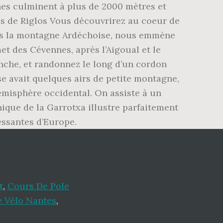
t
,
Cours De Pole
re Vélo Nantes
,