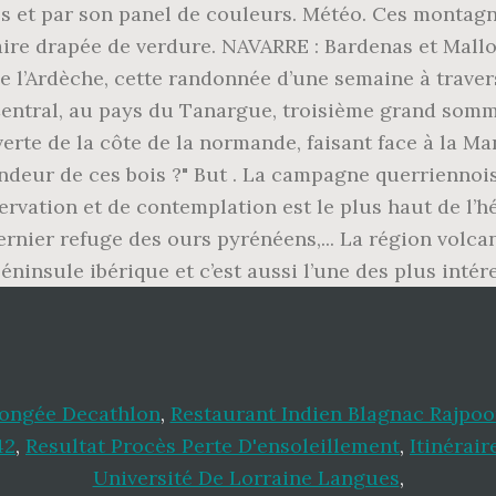
ongée Decathlon
,
Restaurant Indien Blagnac Rajpoo
42
,
Resultat Procès Perte D'ensoleillement
,
Itinérai
Université De Lorraine Langues
,